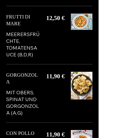
FRUTTI DI
12,50 €
MARE
MEERERSFRÜ
CHTE,
TOMATENSA
UCE (B,D,R)
GORGONZOL
11,90 €
A
MIT OBERS,
SPINAT UND
GORGONZOL
A (A,G)
CON POLLO
11,90 €